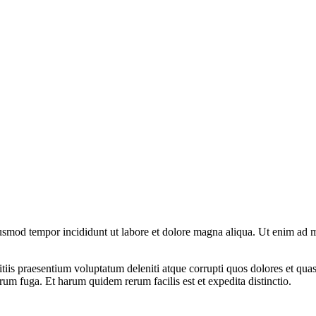
iusmod tempor incididunt ut labore et dolore magna aliqua. Ut enim ad mi
iis praesentium voluptatum deleniti atque corrupti quos dolores et quas 
orum fuga. Et harum quidem rerum facilis est et expedita distinctio.